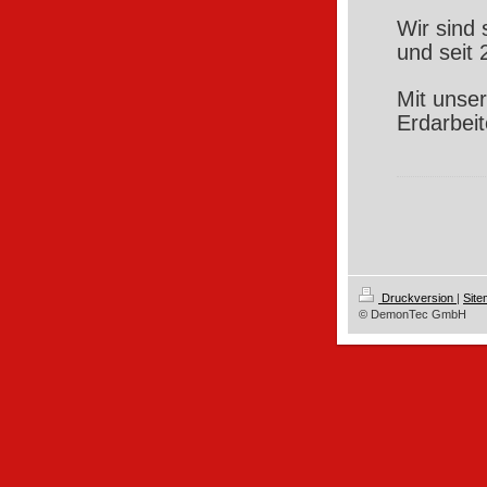
Wir sind 
und seit
Mit unser
Erdarbeit
Druckversion
|
Sit
© DemonTec GmbH